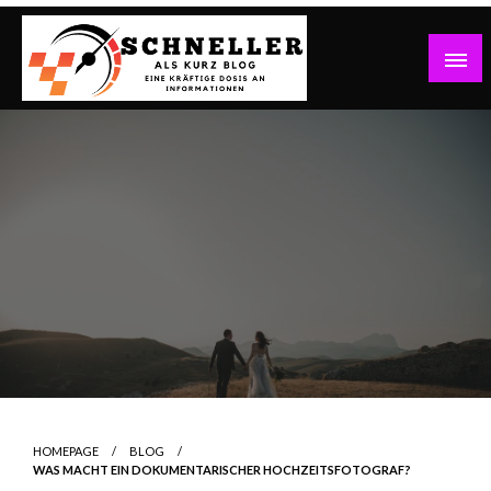
Skip
to
content
Eine kräftige Dosis an Informationen
Schneller Als Kurz Blog
HOMEPAGE
BLOG
WAS MACHT EIN DOKUMENTARISCHER HOCHZEITSFOTOGRAF?