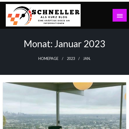
Skip
to
content
Eine kräftige Dosis an Informationen
Schneller Als Kurz Blog
Monat:
Januar 2023
HOMEPAGE
2023
JAN.