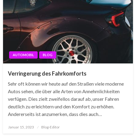
AUTOMOBIL
BLOG
Verringerung des Fahrkomforts
Sehr oft können wir heute auf den Straßen viele moderne
Autos sehen, die über alle Arten von Annehmlichkeiten
verfügen. Dies zielt zweifellos darauf ab, unser Fahren
deutlich zu erleichtern und den Komfort zu erhöhen.
Andererseits ist anzumerken, dass dies auch…
Posted
Januar 15, 2023
Blog-Editor
on