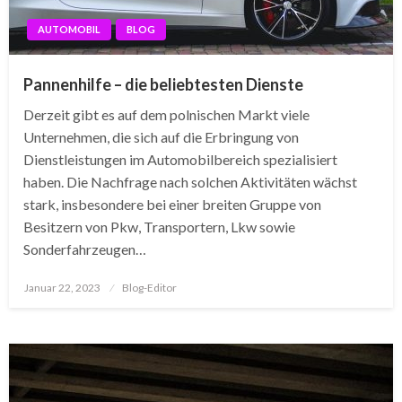
AUTOMOBIL
BLOG
Pannenhilfe – die beliebtesten Dienste
Derzeit gibt es auf dem polnischen Markt viele
Unternehmen, die sich auf die Erbringung von
Dienstleistungen im Automobilbereich spezialisiert
haben. Die Nachfrage nach solchen Aktivitäten wächst
stark, insbesondere bei einer breiten Gruppe von
Besitzern von Pkw, Transportern, Lkw sowie
Sonderfahrzeugen…
Posted
Januar 22, 2023
Blog-Editor
on