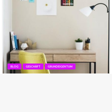
BLOG
GESCHÄFT
GRUNDEIGENTUM
Arbeitsplatten aus hervorragendem Stein
Vielleicht fragen sich viele von Ihnen schon lange, wo und
vor allem bei wem Sie die besten Steinarbeitsplatten
kaufen können. Es gibt zwar viele Geschäfte damit in
unserem Land, aber wir bieten Ihnen bereits den Kauf der