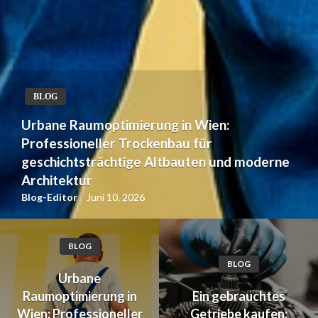
BLOG
Urbane Raumoptimierung in Wien:
Professioneller Trockenbau für
geschichtsträchtige Altbauten und moderne
Architektur
Blog-Editor
Juni 10, 2026
BLOG
BLOG
Urbane
Raumoptimierung in
Ein gebrauchtes
Wien: Professioneller
Getriebe kaufen: