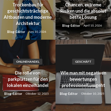
Trockenbau für
Chancen, extreme
geschichtsträchtige
Risiken und die absolut
Altbauten und moderne
beste Lösung
Architektur
Blog-Editor
April 10, 2026
Blog-Editor
Juni 10, 2026
ONLINEHANDEL
GESCHÄFT
Die rolle von
Wie man mit negativen
parkplätzen für den
bewertungen
lokalen einzelhandel
professionell umgeht
Blog-Editor
Blog-Editor
Oktober 12, 2025
Oktober 10, 2025