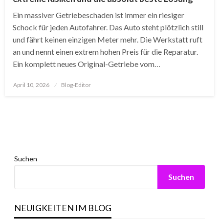
Ein massiver Getriebeschaden ist immer ein riesiger
Schock für jeden Autofahrer. Das Auto steht plötzlich still
und fährt keinen einzigen Meter mehr. Die Werkstatt ruft
an und nennt einen extrem hohen Preis für die Reparatur.
Ein komplett neues Original-Getriebe vom…
Posted
April 10, 2026
Blog-Editor
on
Suchen
Suchen
NEUIGKEITEN IM BLOG